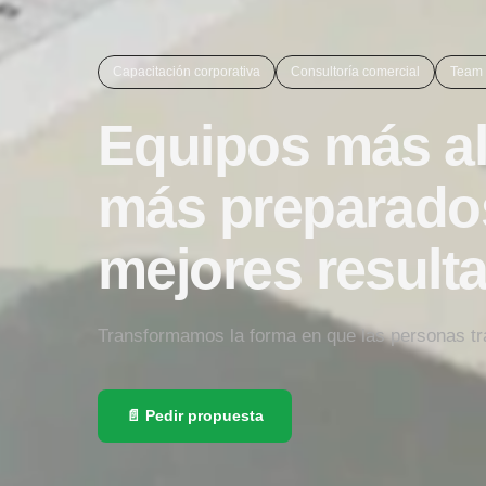
Capacitación corporativa
Consultoría comercial
Team 
Equipos más al
más preparado
mejores result
Transformamos la forma en que las personas tra
📄 Pedir propuesta