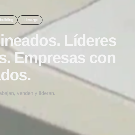
building
Liderazgo
ineados. Líderes
s. Empresas con
ados.
bajan, venden y lideran.