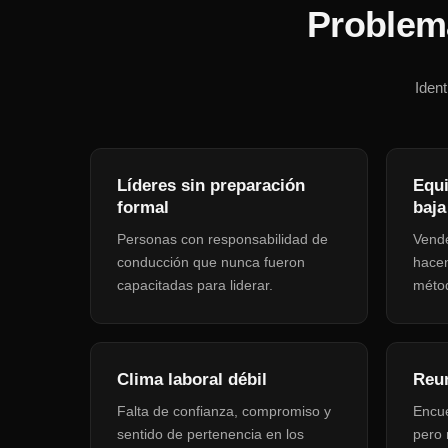
Problema
Ident
Líderes sin preparación
Equi
formal
baja
Personas con responsabilidad de
Vende
conducción que nunca fueron
hacen
capacitadas para liderar.
métod
Clima laboral débil
Reun
Falta de confianza, compromiso y
Encu
sentido de pertenencia en los
pero 